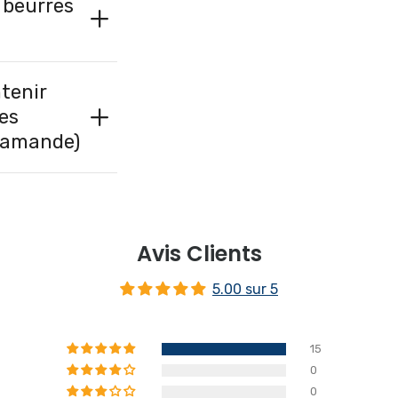
s beurres
ntenir
des
d'amande)
Avis Clients
5.00 sur 5
15
0
0