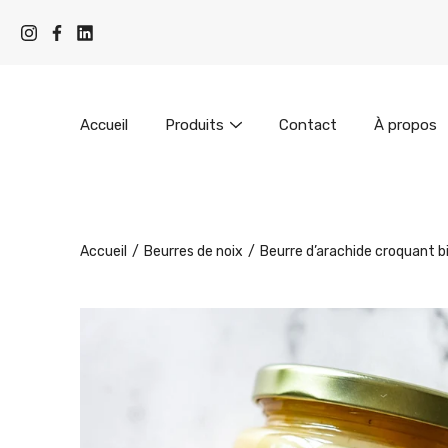
Aller
au
contenu
Accueil
Produits
Contact
À propos
Accueil
/
Beurres de noix
/
Beurre d’arachide croquant b
Chercher
Ouvrir
la
visionneuse
d'images