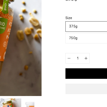
Sélectionnez
Size
une
375g
variante
750g
Sélecteur
de
quantité