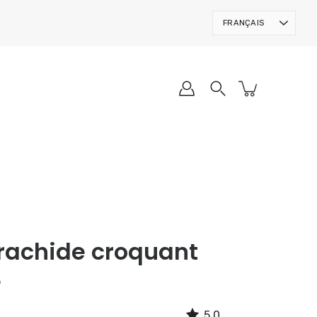
Langue
FRANÇAIS
arachide croquant
e
5.0