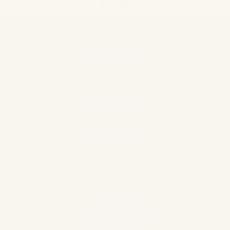
Demandes en lien avec commandes
commande@1001noix.ca
Questions générales
info@1001noix.ca
Demandes média
media@1001noix.ca
Notre atelier de fabrication
(fermé au public)
4396, boulevard Industriel