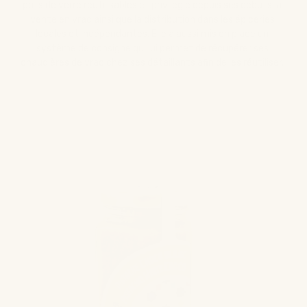
pots de verre réutilisables et privilégie depuis ses débuts la
vente en vrac ainsi que la distribution dans les épiceries
locales et indépendantes. Elle a aussi mis en place un
système de consigne qui lui permet de récupérer ses
chaudières de vrac chez ses détaillants afin de les réutiliser.