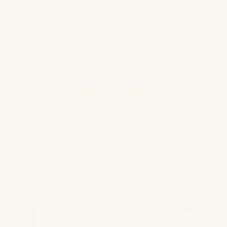
Sherbrooke (Québec)
J1L 2S8
Informations
Le Club d'abonnement Mille et Une Noix
Programme de récompenses
FAQs
Livraisons et retours
Dans les médias
Devenir détaillant
Politique de confidentialité
Infolettre
Chercher